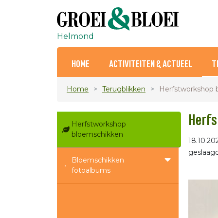
Helmond
HOME
ACTIVITEITEN & ACTUEEL
T
Home
Terugblikken
Herfstworkshop 
Herfs
Herfstworkshop
bloemschikken
18.10.20
geslaag
Bloemschikken
fotoalbums