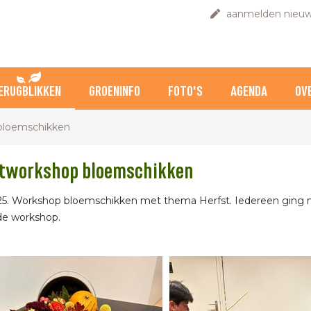
aanmelden nieuw
ERUGBLIKKEN
GROENINFO
FOTO'S
AGENDA
OV
bloemschikken
tworkshop bloemschikken
25. Workshop bloemschikken met thema Herfst. Iedereen ging m
de workshop.