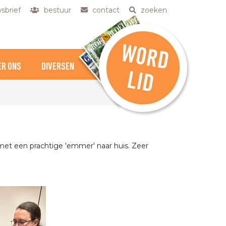
sbrief
bestuur
contact
zoeken
W
O
R
D
ER ONS
DIVERSEN
L
ID
et een prachtige 'emmer' naar huis. Zeer