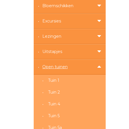
Bloemschikken
Excursies
Lezingen
Uitstapjes
Open tuinen
Tuin 1
Tuin 2
Tuin 4
Tuin 5
Tuin 5a