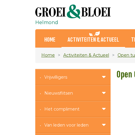
Helmond
HOME
ACTIVITEITEN & ACTUEEL
T
Home
Activiteiten & Actueel
Open tu
Open 
Vrijwilligers
Nieuwsflitsen
Het compliment
Van leden voor leden