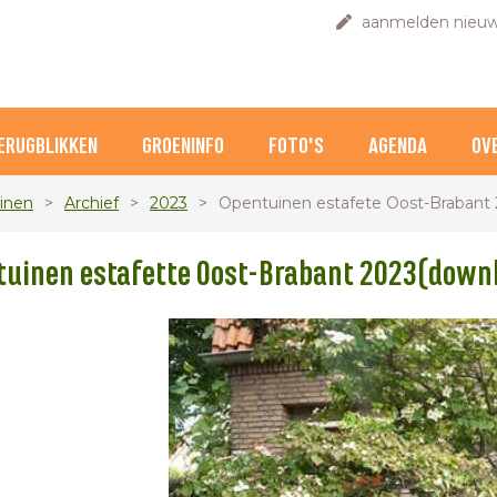
aanmelden nieuw
ERUGBLIKKEN
GROENINFO
FOTO'S
AGENDA
OV
inen
Archief
2023
Opentuinen estafete Oost-Brabant
tuinen estafette Oost-Brabant 2023(downl