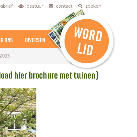
sbrief
bestuur
contact
zoeken
W
O
R
D
ER ONS
DIVERSEN
L
ID
 2023
oad hier brochure met tuinen)